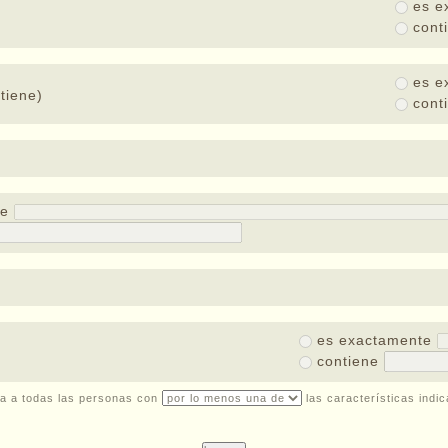
es e
cont
es e
tiene)
cont
te
es exactamente
contiene
a a todas las personas con
las características indi