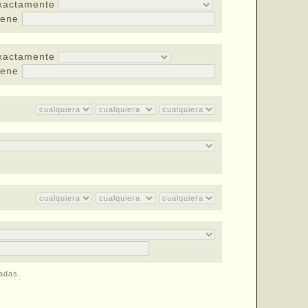
xactamente
iene
xactamente
iene
cadas.