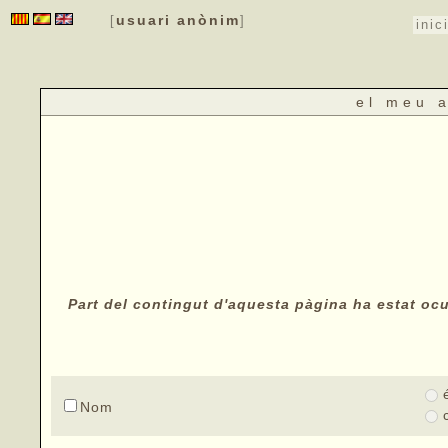
usuari anònim
[
]
inic
el meu 
Part del contingut d'aquesta pàgina ha estat ocul
Nom