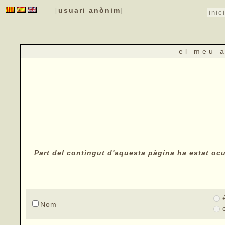
usuari anònim
[
]
inic
el meu 
Part del contingut d'aquesta pàgina ha estat ocul
Nom