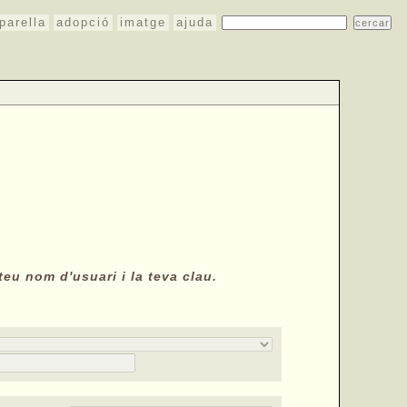
parella
adopció
imatge
ajuda
teu nom d'usuari i la teva clau.