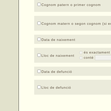
Cognom patern o primer cognom
Cognom matern o segon cognom (si en
Data de naixement
és exactamen
Lloc de naixement
conté
Data de defunció
Lloc de defunció