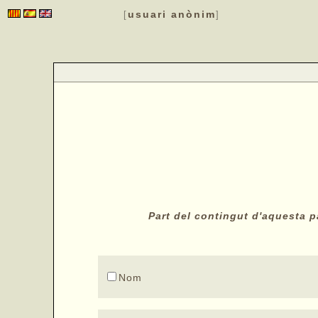
usuari anònim
[
]
Part del contingut d'aquesta pà
Nom