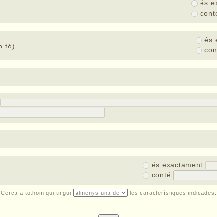
és e
con
és 
 té)
co
t
és exactament
conté
Cerca a tothom qui tingui
les característiques indicades.