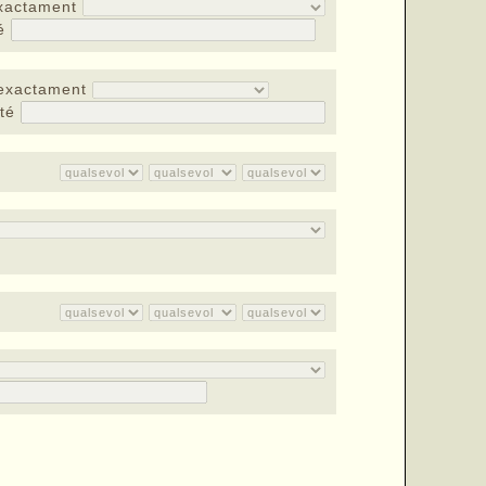
xactament
té
exactament
nté