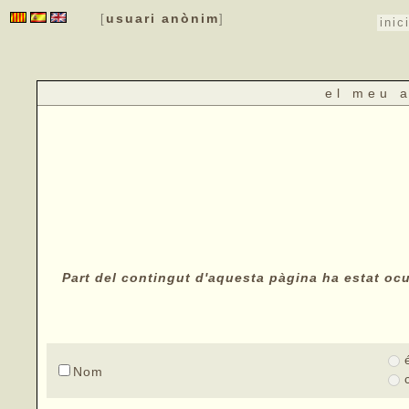
usuari anònim
[
]
inic
el meu 
Part del contingut d'aquesta pàgina ha estat ocul
Nom