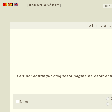
usuari anònim
[
]
inic
el meu 
Part del contingut d'aquesta pàgina ha estat ocul
Nom