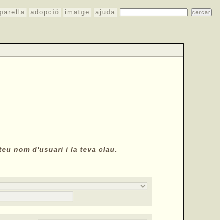
parella
adopció
imatge
ajuda
teu nom d'usuari i la teva clau.