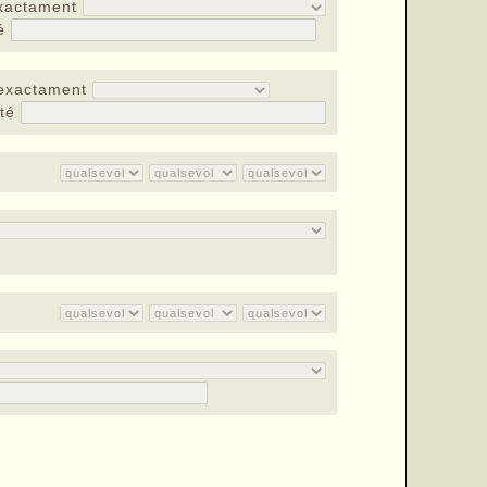
xactament
té
exactament
nté