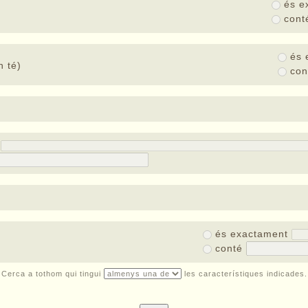
és e
con
és 
 té)
co
t
és exactament
conté
Cerca a tothom qui tingui
les característiques indicades.