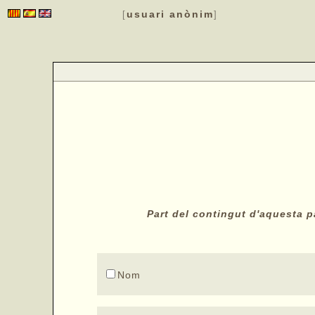
usuari anònim
[
]
Part del contingut d'aquesta pà
Nom