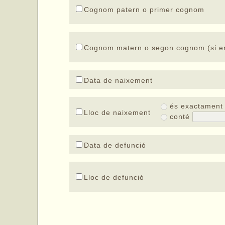
Cognom patern o primer cognom
Cognom matern o segon cognom (si en
Data de naixement
és exactamen
Lloc de naixement
conté
Data de defunció
Lloc de defunció