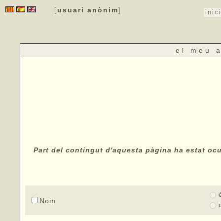
usuari anònim
[
]
inic
el meu 
Part del contingut d'aquesta pàgina ha estat ocul
Nom