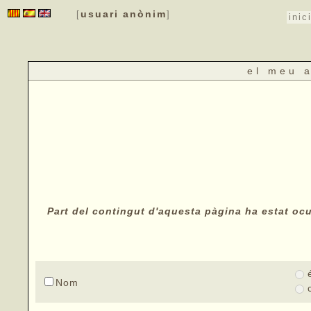
usuari anònim
[
]
inic
el meu 
Part del contingut d'aquesta pàgina ha estat ocul
Nom