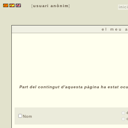
usuari anònim
[
]
inic
el meu 
Part del contingut d'aquesta pàgina ha estat ocul
Nom