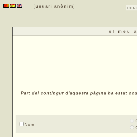
usuari anònim
[
]
inic
el meu 
Part del contingut d'aquesta pàgina ha estat ocul
Nom