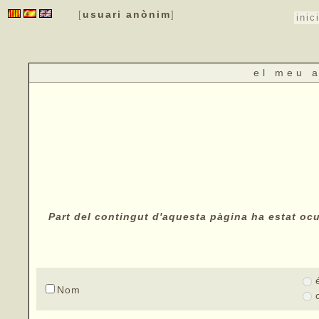
usuari anònim
[
]
inic
el meu 
Part del contingut d'aquesta pàgina ha estat ocul
Nom