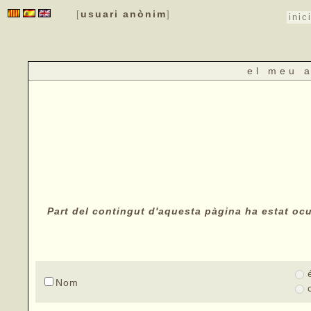
usuari anònim
[
]
inic
el meu 
Part del contingut d'aquesta pàgina ha estat ocul
Nom