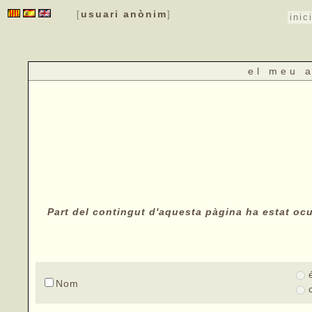
usuari anònim
[
]
inic
el meu 
Part del contingut d'aquesta pàgina ha estat ocul
Nom