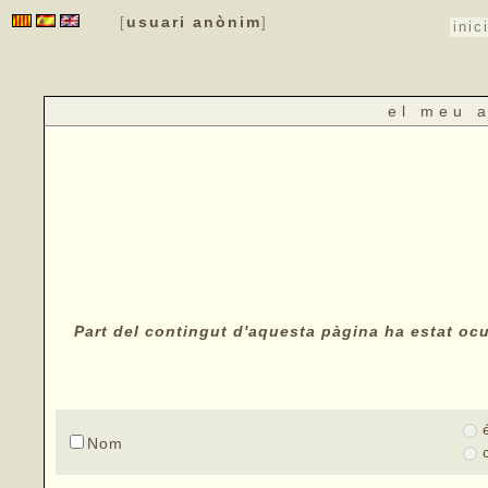
usuari anònim
[
]
inic
el meu 
Part del contingut d'aquesta pàgina ha estat ocul
Nom