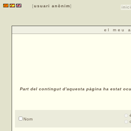
usuari anònim
[
]
inic
el meu 
Part del contingut d'aquesta pàgina ha estat ocul
Nom