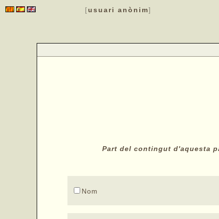
usuari anònim
[
]
Part del contingut d'aquesta pà
Nom