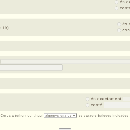
és e
con
és 
 té)
co
t
és exactament
conté
Cerca a tothom qui tingui
les característiques indicades.