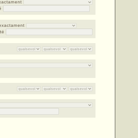
xactament
té
exactament
nté