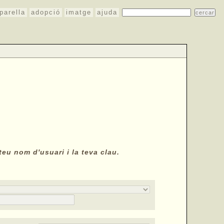
parella
adopció
imatge
ajuda
teu nom d'usuari i la teva clau.