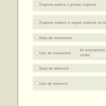
Cognom patern o primer cognom
Cognom matern o segon cognom (si en
Data de naixement
és exactamen
Lloc de naixement
conté
Data de defunció
Lloc de defunció