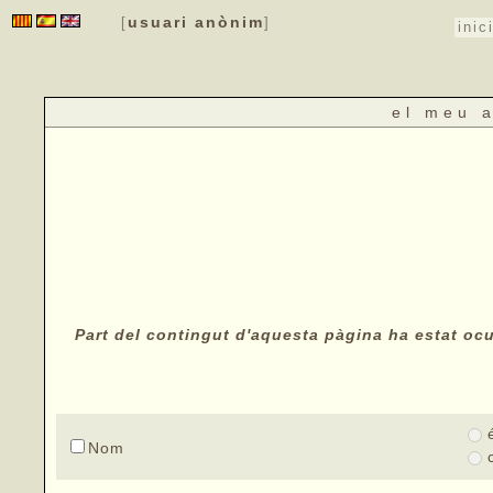
usuari anònim
[
]
inic
el meu 
Part del contingut d'aquesta pàgina ha estat ocul
Nom