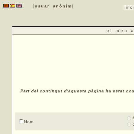
usuari anònim
[
]
inic
el meu 
Part del contingut d'aquesta pàgina ha estat ocul
Nom