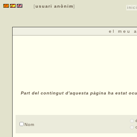
usuari anònim
[
]
inic
el meu 
Part del contingut d'aquesta pàgina ha estat ocul
Nom