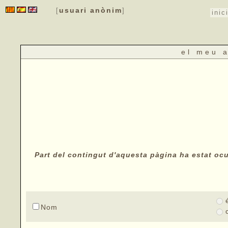
usuari anònim
[
]
inic
el meu 
Part del contingut d'aquesta pàgina ha estat ocul
Nom