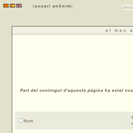
usuari anònim
[
]
inic
el meu 
Part del contingut d'aquesta pàgina ha estat ocul
Nom