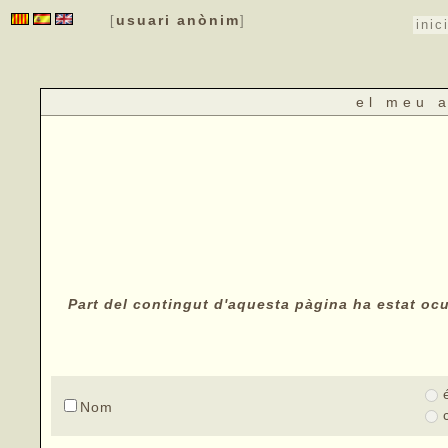
usuari anònim
[
]
inic
el meu 
Part del contingut d'aquesta pàgina ha estat ocul
Nom