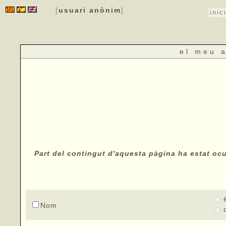
usuari anònim
[
]
inic
el meu 
Part del contingut d'aquesta pàgina ha estat ocul
Nom