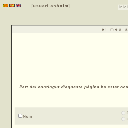
usuari anònim
[
]
inic
el meu 
Part del contingut d'aquesta pàgina ha estat ocul
Nom