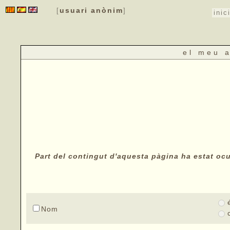
usuari anònim
[
]
inic
el meu 
Part del contingut d'aquesta pàgina ha estat ocul
Nom