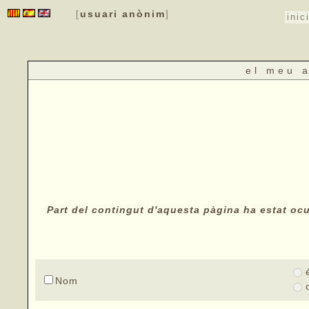
usuari anònim
[
]
inic
el meu 
Part del contingut d'aquesta pàgina ha estat ocul
Nom