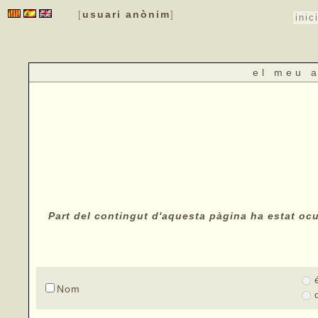
usuari anònim
[
]
inic
el meu 
Part del contingut d'aquesta pàgina ha estat ocul
Nom