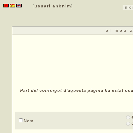
usuari anònim
[
]
inic
el meu 
Part del contingut d'aquesta pàgina ha estat ocul
Nom