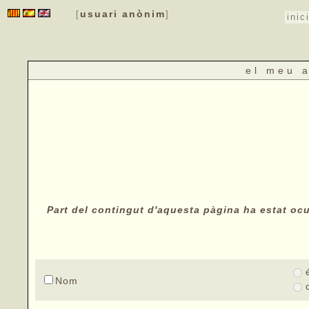
usuari anònim
[
]
inic
el meu 
Part del contingut d'aquesta pàgina ha estat ocul
Nom