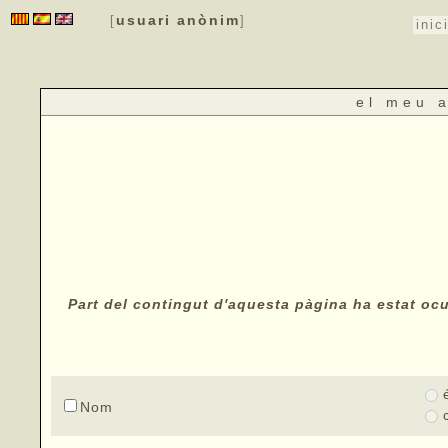
usuari anònim
[
]
inic
el meu 
Part del contingut d'aquesta pàgina ha estat ocul
Nom