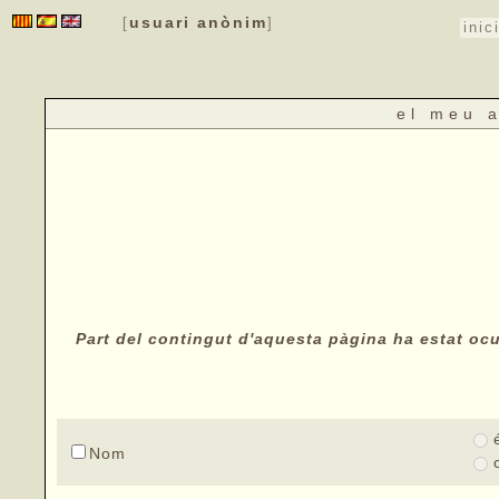
usuari anònim
[
]
inic
el meu 
Part del contingut d'aquesta pàgina ha estat ocul
Nom