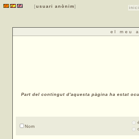
usuari anònim
[
]
inic
el meu 
Part del contingut d'aquesta pàgina ha estat ocul
Nom