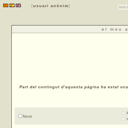
usuari anònim
[
]
inic
el meu 
Part del contingut d'aquesta pàgina ha estat ocul
Nom