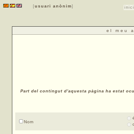
usuari anònim
[
]
inic
el meu 
Part del contingut d'aquesta pàgina ha estat ocul
Nom