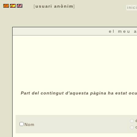
usuari anònim
[
]
inic
el meu 
Part del contingut d'aquesta pàgina ha estat ocul
Nom