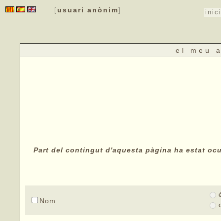
usuari anònim
[
]
inic
el meu 
Part del contingut d'aquesta pàgina ha estat ocul
Nom