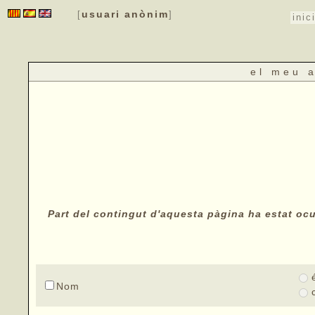
usuari anònim
[
]
inic
el meu 
Part del contingut d'aquesta pàgina ha estat ocul
Nom