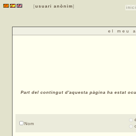
usuari anònim
[
]
inic
el meu 
Part del contingut d'aquesta pàgina ha estat ocul
Nom