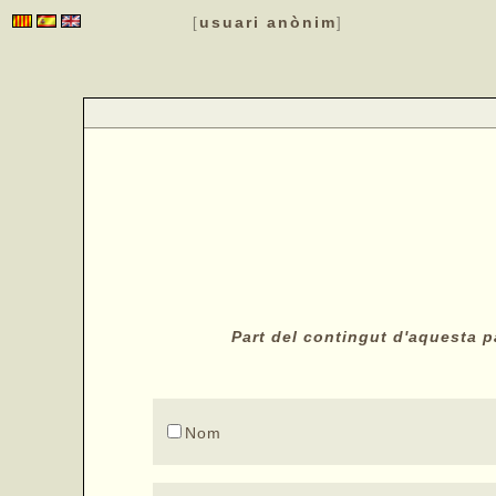
usuari anònim
[
]
Part del contingut d'aquesta pà
Nom