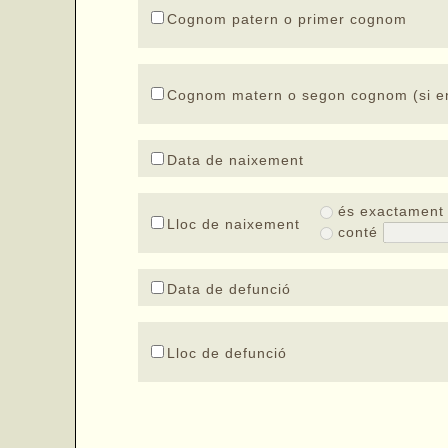
Cognom patern o primer cognom
Cognom matern o segon cognom (si en
Data de naixement
és exactamen
Lloc de naixement
conté
Data de defunció
Lloc de defunció