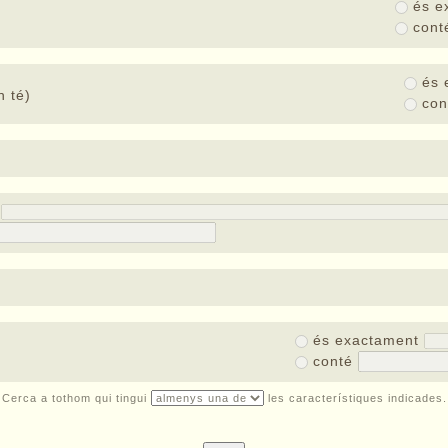
és e
con
és 
 té)
co
t
és exactament
conté
Cerca a tothom qui tingui
les característiques indicades.