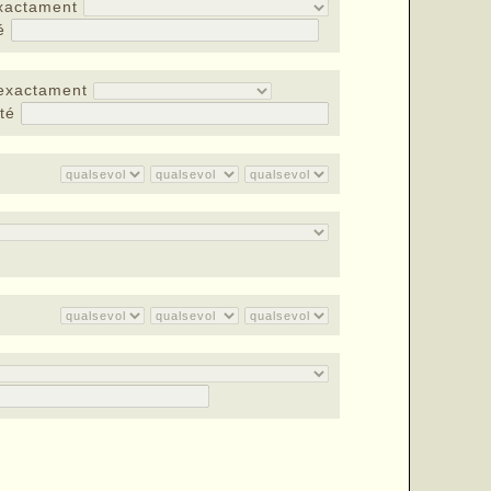
xactament
té
exactament
nté