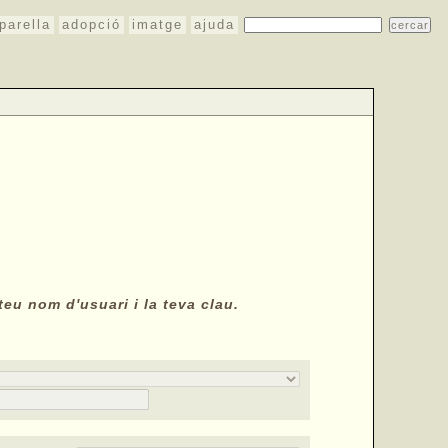
parella
adopció
imatge
ajuda
teu nom d'usuari i la teva clau.