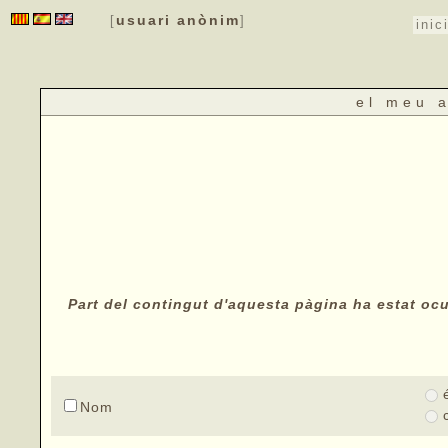
usuari anònim
[
]
inic
el meu 
Part del contingut d'aquesta pàgina ha estat ocul
Nom