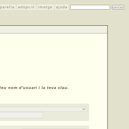
parella
adopció
imatge
ajuda
teu nom d'usuari i la teva clau.