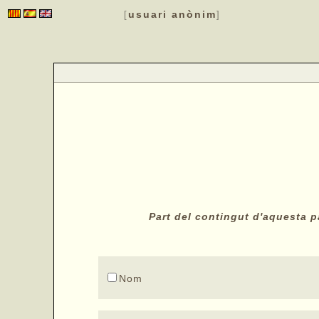
usuari anònim
[
]
Part del contingut d'aquesta pà
Nom