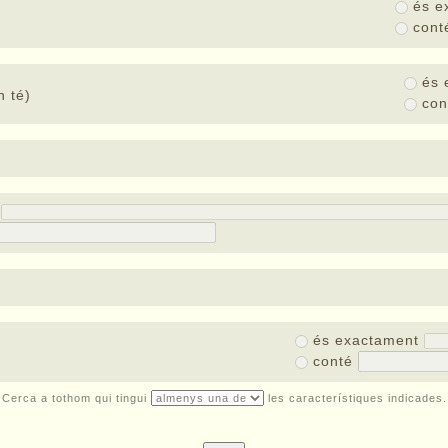
és e
con
és 
 té)
co
t
és exactament
conté
Cerca a tothom qui tingui
les característiques indicades.