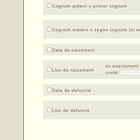
Cognom patern o primer cognom
Cognom matern o segon cognom (si en
Data de naixement
és exactamen
Lloc de naixement
conté
Data de defunció
Lloc de defunció