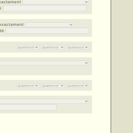
xactament
té
exactament
nté