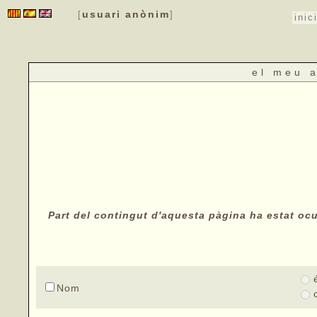
usuari anònim
[
]
inic
el meu 
Part del contingut d'aquesta pàgina ha estat ocul
Nom