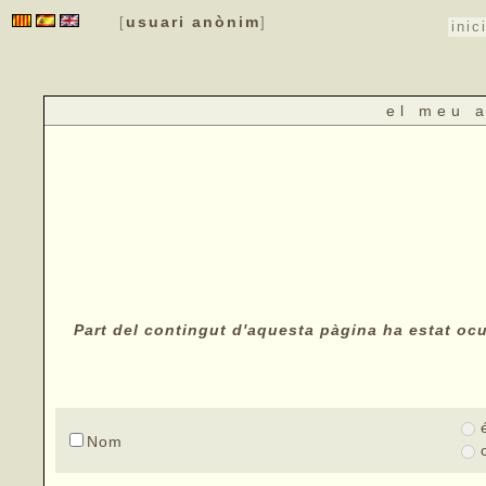
usuari anònim
[
]
inic
el meu 
Part del contingut d'aquesta pàgina ha estat ocul
Nom