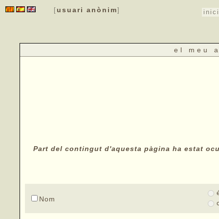
usuari anònim
[
]
inic
el meu 
Part del contingut d'aquesta pàgina ha estat ocul
Nom