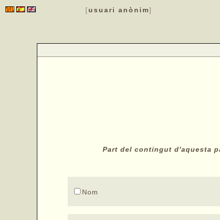
usuari anònim
[
]
Part del contingut d'aquesta pà
Nom