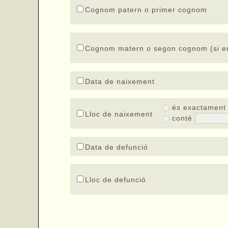
Cognom patern o primer cognom
Cognom matern o segon cognom (si en
Data de naixement
és exactamen
Lloc de naixement
conté
Data de defunció
Lloc de defunció