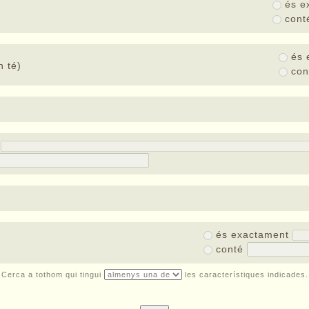
és e
con
és 
 té)
co
t
és exactament
conté
Cerca a tothom qui tingui
les característiques indicades.