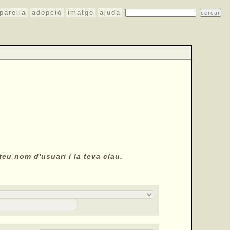
parella
adopció
imatge
ajuda
teu nom d'usuari i la teva clau.