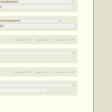
xactament
té
exactament
nté