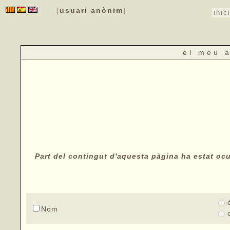
usuari anònim
[
]
inic
el meu 
Part del contingut d'aquesta pàgina ha estat ocul
Nom