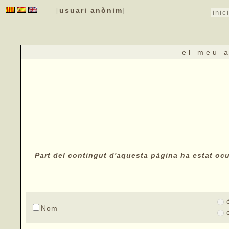
usuari anònim
[
]
inic
el meu 
Part del contingut d'aquesta pàgina ha estat ocul
Nom