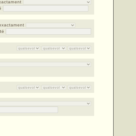
xactament
té
exactament
nté