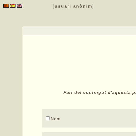
usuari anònim
[
]
Part del contingut d'aquesta pà
Nom