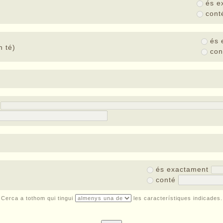
és e
con
és 
 té)
co
t
és exactament
conté
Cerca a tothom qui tingui
les característiques indicades.