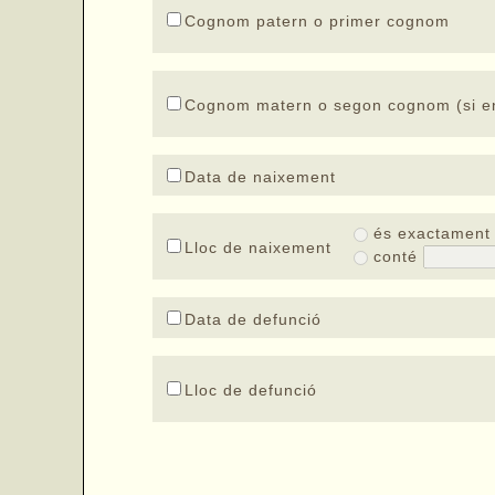
Cognom patern o primer cognom
Cognom matern o segon cognom (si en
Data de naixement
és exactamen
Lloc de naixement
conté
Data de defunció
Lloc de defunció