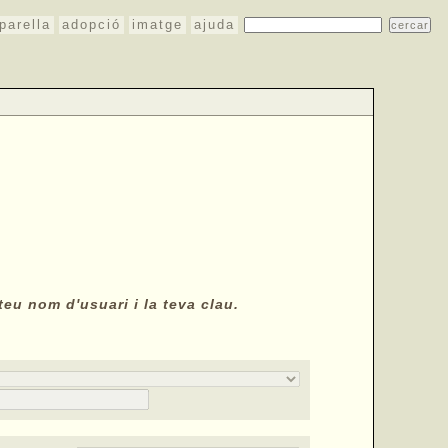
parella
adopció
imatge
ajuda
teu nom d'usuari i la teva clau.