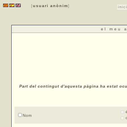
usuari anònim
[
]
inic
el meu 
Part del contingut d'aquesta pàgina ha estat ocul
Nom